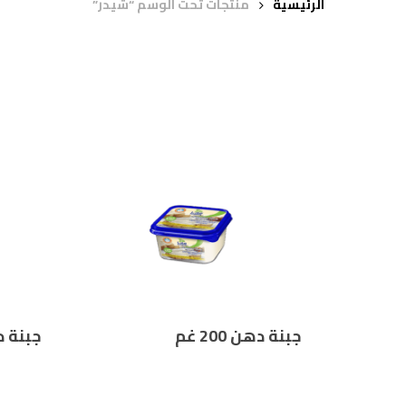
الرئيسية
منتجات تحت الوسم “شيدر”
جبنة دهن 200 غم
جبنة دهن 