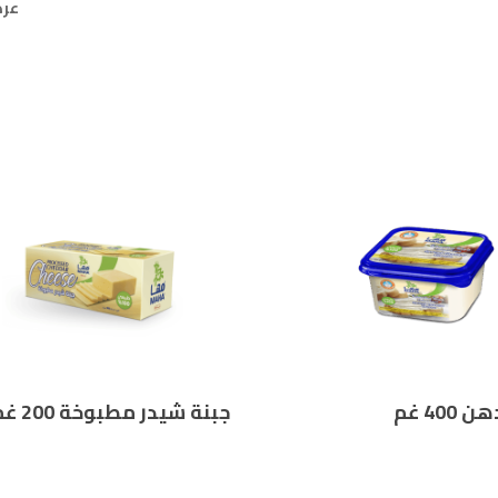
عرض ⁦4⁩ من 
400 غم
جبنة شيدر مطبوخة 200 غم