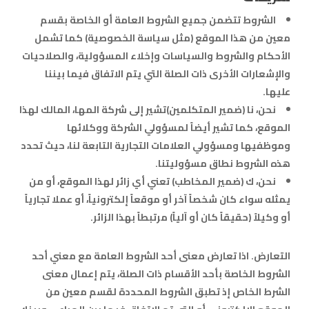
الشروط تتضمن جميع الشروط العامة أو الخاصة بقسم
معين من هذا الموقع (مثل سياسة الخصوصية) كما تشمل
الأحكام والشروط والسياسات وإخلاء المسؤولية، والصلاحيات
والإشعارات الأخرى ذات الصلة التي يتم الاتفاق فيما بيننا
عليها.
نحن، نا (ضمير المتكلمين)تشير إلى شركة المها، المالك لهذا
الموقع، كما تشير أيضاً لمسؤولي الشركة ووكلائها
وموظفيها ومسؤولي العلامات التجارية التابعة لنا، حيث تحدد
هذه الشروط نطاق مسؤوليتنا.
نحن، ك (ضمير المخاطب) تعني أي زائر لهذا الموقع، أو من
يمثله سواء كان شخصاً آخر أو موقعاً إلكترونياً، أو عملا تجارياً
أو وكيلاً (حقيقاً كان أو آلياً) مرتبطاً بهذا الزائر.
التعارض. اذا تعارض معنى أحد الشروط العامة مع معني أحد
الشروط الخاصة بأحد الأقسام ذات الصلة، يتم إعمال معنى
الشرط الخاص إذ تطبق الشروط المحددة لقسم معين من