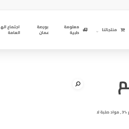
معلومة
بورصة
اجتماع الهي
منتجاتنا
طبية
عمان
العامة
حليب طازج مبستر ومتجانس , بادىء بكتيري ,نسبة الدسم %3 , مواد صلبة لا