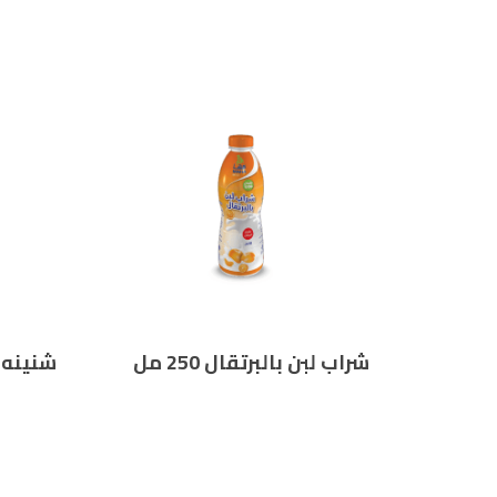
شراب لبن بالبرتقال 250 مل
شنينه 250 مل