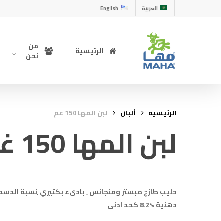
العربية
English
من
الرئيسية
نحن
الرئيسية
ألبان
لبن المها 150 غم
لبن المها 150 غم
دهنية %8.2 كحد ادنى