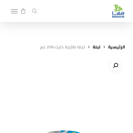
p
Menu
o
search
n
t
الرئيسية
لبنة
لبنة طازجة دايت 200 غم