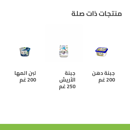
منتجات ذات صلة
جبنة دهن
جبنة
لبن المها
200 غم
الأريش
200 غم
250 غم